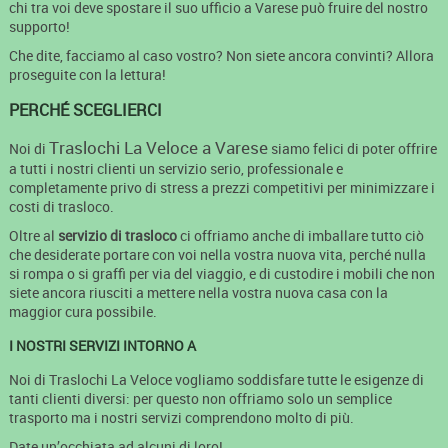
chi tra voi deve spostare il suo ufficio a Varese può fruire del nostro
supporto!
Che dite, facciamo al caso vostro? Non siete ancora convinti? Allora
proseguite con la lettura!
PERCHÉ SCEGLIERCI
Traslochi La Veloce a Varese
Noi di
siamo felici di poter offrire
a tutti i nostri clienti un servizio serio, professionale e
completamente privo di stress a prezzi competitivi per minimizzare i
costi di trasloco.
Oltre al
servizio di trasloco
ci offriamo anche di imballare tutto ciò
che desiderate portare con voi nella vostra nuova vita, perché nulla
si rompa o si graffi per via del viaggio, e di custodire i mobili che non
siete ancora riusciti a mettere nella vostra nuova casa con la
maggior cura possibile.
I NOSTRI SERVIZI INTORNO A
Noi di Traslochi La Veloce vogliamo soddisfare tutte le esigenze di
tanti clienti diversi: per questo non offriamo solo un semplice
trasporto ma i nostri servizi comprendono molto di più.
Date un’occhiata ad alcuni di loro!