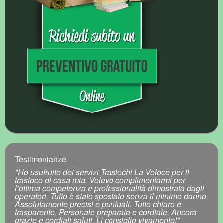
Testimonianze
"Ho usufruito dei servizi Traslochi La Veloce per il
trasloco di casa mia. Volevo complimentarmi per
l’ottima competenza e professionalità dimostrata dagli
operatori. Tutto è stato spostato senza il minimo danno.
Assolutamente precisi e puntuali. Tutto chiaro e
trasparente. Personale preparato e cordiale. Ancora
grazie e cordiali saluti. Li consiglio vivamente!"