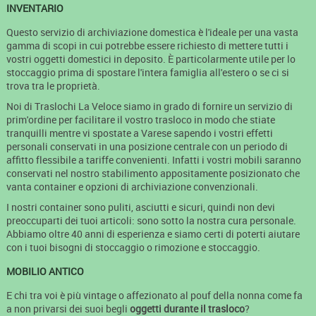
INVENTARIO
Questo servizio di archiviazione domestica è l'ideale per una vasta
gamma di scopi in cui potrebbe essere richiesto di mettere tutti i
vostri oggetti domestici in deposito. È particolarmente utile per lo
stoccaggio prima di spostare l'intera famiglia all'estero o se ci si
trova tra le proprietà.
Noi di Traslochi La Veloce siamo in grado di fornire un servizio di
prim'ordine per facilitare il vostro trasloco in modo che stiate
tranquilli mentre vi spostate a Varese sapendo i vostri effetti
personali conservati in una posizione centrale con un periodo di
affitto flessibile a tariffe convenienti. Infatti i vostri mobili saranno
conservati nel nostro stabilimento appositamente posizionato che
vanta container e opzioni di archiviazione convenzionali.
I nostri container sono puliti, asciutti e sicuri, quindi non devi
preoccuparti dei tuoi articoli: sono sotto la nostra cura personale.
Abbiamo oltre 40 anni di esperienza e siamo certi di poterti aiutare
con i tuoi bisogni di stoccaggio o rimozione e stoccaggio.
MOBILIO ANTICO
E chi tra voi è più vintage o affezionato al pouf della nonna come fa
a non privarsi dei suoi begli
oggetti durante il trasloco
?