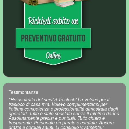
Testimonianze
"Ho usufruito dei servizi Traslochi La Veloce per il
trasloco di casa mia. Volevo complimentarmi per
l’ottima competenza e professionalità dimostrata dagli
operatori. Tutto è stato spostato senza il minimo danno.
Assolutamente precisi e puntuali. Tutto chiaro e
trasparente. Personale preparato e cordiale. Ancora
grazie e cordiali saluti. Li consiglio vivamente!"