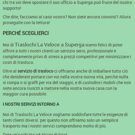
chi tra voi deve spostare il suo ufficio a Superga può fruire del nostro
supporto!
Che dite, facciamo al caso vostro? Non siete ancora convinti? Allora
proseguite con la lettura!
PERCHÉ SCEGLIERCI
Traslochi La Veloce a Superga
Noi di
siamo felici di poter
offrire a tutti i nostri clienti un servizio serio, professionale e
completamente privo di stress a prezzi competitivi per minimizzare i
costi di trasloco.
Oltre al
servizio di trasloco
ci offriamo anche di imballare tutto ciò
che desiderate portare con voi nella vostra nuova vita, perché nulla
si rompa o si graffi per via del viaggio, e di custodire i mobili che non
siete ancora riusciti a mettere nella vostra nuova casa con la
maggior cura possibile.
I NOSTRI SERVIZI INTORNO A
Noi di Traslochi La Veloce vogliamo soddisfare tutte le esigenze di
tanti clienti diversi: per questo non offriamo solo un semplice
trasporto ma i nostri servizi comprendono molto di più.
Date un’occhiata ad alcuni di loro!