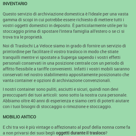
INVENTARIO
Questo servizio di archiviazione domestica è l'ideale per una vasta
gamma di scopi in cui potrebbe essere richiesto di mettere tutti i
vostri oggetti domestici in deposito. È particolarmente utile per lo
stoccaggio prima di spostare l'intera famiglia all'estero o se ci si
trova tra le proprietà.
Noi di Traslochi La Veloce siamo in grado di fornire un servizio di
prim'ordine per facilitare il vostro trasloco in modo che stiate
tranquilli mentre vi spostate a Superga sapendo i vostri effetti
personali conservati in una posizione centrale con un periodo di
affitto flessibile a tariffe convenienti. Infatti i vostri mobili saranno
conservati nel nostro stabilimento appositamente posizionato che
vanta container e opzioni di archiviazione convenzionali.
I nostri container sono puliti, asciutti e sicuri, quindi non devi
preoccuparti dei tuoi articoli: sono sotto la nostra cura personale.
Abbiamo oltre 40 anni di esperienza e siamo certi di poterti aiutare
con i tuoi bisogni di stoccaggio o rimozione e stoccaggio.
MOBILIO ANTICO
E chi tra voi è più vintage o affezionato al pouf della nonna come fa
a non privarsi dei suoi begli
oggetti durante il trasloco
?