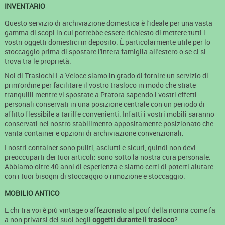
INVENTARIO
Questo servizio di archiviazione domestica è l'ideale per una vasta
gamma di scopi in cui potrebbe essere richiesto di mettere tutti i
vostri oggetti domestici in deposito. È particolarmente utile per lo
stoccaggio prima di spostare l'intera famiglia all'estero o se ci si
trova tra le proprietà.
Noi di Traslochi La Veloce siamo in grado di fornire un servizio di
prim'ordine per facilitare il vostro trasloco in modo che stiate
tranquilli mentre vi spostate a Pratora sapendo i vostri effetti
personali conservati in una posizione centrale con un periodo di
affitto flessibile a tariffe convenienti. Infatti i vostri mobili saranno
conservati nel nostro stabilimento appositamente posizionato che
vanta container e opzioni di archiviazione convenzionali.
I nostri container sono puliti, asciutti e sicuri, quindi non devi
preoccuparti dei tuoi articoli: sono sotto la nostra cura personale.
Abbiamo oltre 40 anni di esperienza e siamo certi di poterti aiutare
con i tuoi bisogni di stoccaggio o rimozione e stoccaggio.
MOBILIO ANTICO
E chi tra voi è più vintage o affezionato al pouf della nonna come fa
a non privarsi dei suoi begli
oggetti durante il trasloco
?