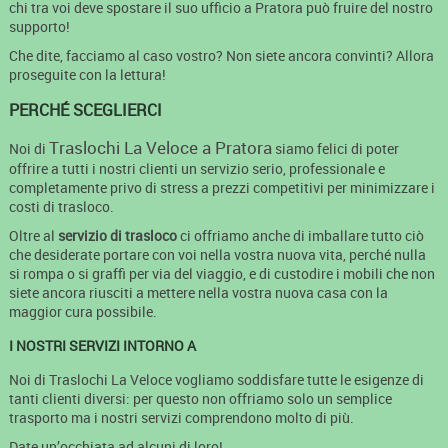
chi tra voi deve spostare il suo ufficio a Pratora può fruire del nostro
supporto!
Che dite, facciamo al caso vostro? Non siete ancora convinti? Allora
proseguite con la lettura!
PERCHÉ SCEGLIERCI
Traslochi La Veloce a Pratora
Noi di
siamo felici di poter
offrire a tutti i nostri clienti un servizio serio, professionale e
completamente privo di stress a prezzi competitivi per minimizzare i
costi di trasloco.
Oltre al
servizio di trasloco
ci offriamo anche di imballare tutto ciò
che desiderate portare con voi nella vostra nuova vita, perché nulla
si rompa o si graffi per via del viaggio, e di custodire i mobili che non
siete ancora riusciti a mettere nella vostra nuova casa con la
maggior cura possibile.
I NOSTRI SERVIZI INTORNO A
Noi di Traslochi La Veloce vogliamo soddisfare tutte le esigenze di
tanti clienti diversi: per questo non offriamo solo un semplice
trasporto ma i nostri servizi comprendono molto di più.
Date un’occhiata ad alcuni di loro!