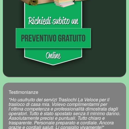
Testimonianze
"Ho usufruito dei servizi Traslochi La Veloce per il
trasloco di casa mia. Volevo complimentarmi per
l’ottima competenza e professionalità dimostrata dagli
operatori. Tutto è stato spostato senza il minimo danno.
Assolutamente precisi e puntuali. Tutto chiaro e
trasparente. Personale preparato e cordiale. Ancora
grazie e cordiali saluti. Li consiglio vivamente!"