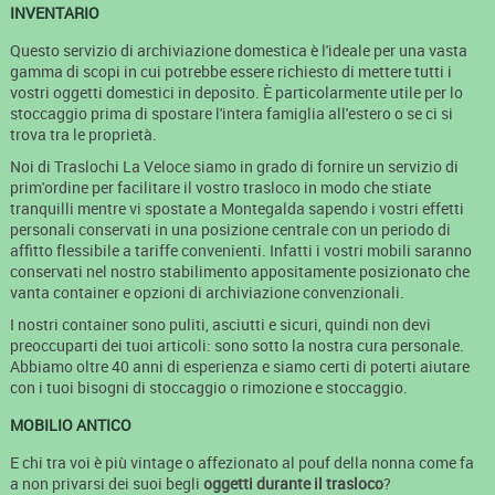
INVENTARIO
Questo servizio di archiviazione domestica è l'ideale per una vasta
gamma di scopi in cui potrebbe essere richiesto di mettere tutti i
vostri oggetti domestici in deposito. È particolarmente utile per lo
stoccaggio prima di spostare l'intera famiglia all'estero o se ci si
trova tra le proprietà.
Noi di Traslochi La Veloce siamo in grado di fornire un servizio di
prim'ordine per facilitare il vostro trasloco in modo che stiate
tranquilli mentre vi spostate a Montegalda sapendo i vostri effetti
personali conservati in una posizione centrale con un periodo di
affitto flessibile a tariffe convenienti. Infatti i vostri mobili saranno
conservati nel nostro stabilimento appositamente posizionato che
vanta container e opzioni di archiviazione convenzionali.
I nostri container sono puliti, asciutti e sicuri, quindi non devi
preoccuparti dei tuoi articoli: sono sotto la nostra cura personale.
Abbiamo oltre 40 anni di esperienza e siamo certi di poterti aiutare
con i tuoi bisogni di stoccaggio o rimozione e stoccaggio.
MOBILIO ANTICO
E chi tra voi è più vintage o affezionato al pouf della nonna come fa
a non privarsi dei suoi begli
oggetti durante il trasloco
?