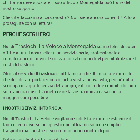
chi tra voi deve spostare il suo ufficio a Montegalda può fruire del
nostro supporto!
Che dite, facciamo al caso vostro? Non siete ancora convinti? Allora
proseguite con la lettura!
PERCHÉ SCEGLIERCI
Traslochi La Veloce a Montegalda
Noi di
siamo felici di poter
offrire a tutti i nostri clienti un servizio serio, professionale e
completamente privo di stress a prezzi competitivi per minimizzare i
costi di trasloco.
Oltre al
servizio di trasloco
ci offriamo anche di imballare tutto ciò
che desiderate portare con voi nella vostra nuova vita, perché nulla
si rompa o si graffi per via del viaggio, e di custodire i mobili che non
siete ancora riusciti a mettere nella vostra nuova casa con la
maggior cura possibile.
I NOSTRI SERVIZI INTORNO A
Noi di Traslochi La Veloce vogliamo soddisfare tutte le esigenze di
tanti clienti diversi: per questo non offriamo solo un semplice
trasporto ma i nostri servizi comprendono molto di più.
Date un’occhiata ad alcuni di loro!