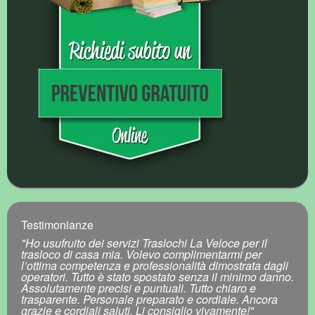
Testimonianze
"Ho usufruito dei servizi Traslochi La Veloce per il
trasloco di casa mia. Volevo complimentarmi per
l’ottima competenza e professionalità dimostrata dagli
operatori. Tutto è stato spostato senza il minimo danno.
Assolutamente precisi e puntuali. Tutto chiaro e
trasparente. Personale preparato e cordiale. Ancora
grazie e cordiali saluti. Li consiglio vivamente!"