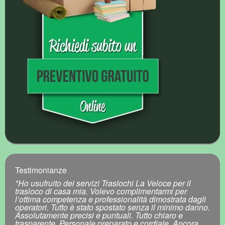
Testimonianze
"Ho usufruito dei servizi Traslochi La Veloce per il
trasloco di casa mia. Volevo complimentarmi per
l’ottima competenza e professionalità dimostrata dagli
operatori. Tutto è stato spostato senza il minimo danno.
Assolutamente precisi e puntuali. Tutto chiaro e
trasparente. Personale preparato e cordiale. Ancora