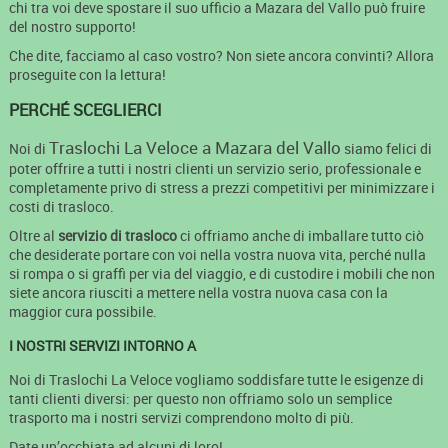
chi tra voi deve spostare il suo ufficio a Mazara del Vallo può fruire
del nostro supporto!
Che dite, facciamo al caso vostro? Non siete ancora convinti? Allora
proseguite con la lettura!
PERCHÉ SCEGLIERCI
Traslochi La Veloce a Mazara del Vallo
Noi di
siamo felici di
poter offrire a tutti i nostri clienti un servizio serio, professionale e
completamente privo di stress a prezzi competitivi per minimizzare i
costi di trasloco.
Oltre al
servizio di trasloco
ci offriamo anche di imballare tutto ciò
che desiderate portare con voi nella vostra nuova vita, perché nulla
si rompa o si graffi per via del viaggio, e di custodire i mobili che non
siete ancora riusciti a mettere nella vostra nuova casa con la
maggior cura possibile.
I NOSTRI SERVIZI INTORNO A
Noi di Traslochi La Veloce vogliamo soddisfare tutte le esigenze di
tanti clienti diversi: per questo non offriamo solo un semplice
trasporto ma i nostri servizi comprendono molto di più.
Date un’occhiata ad alcuni di loro!